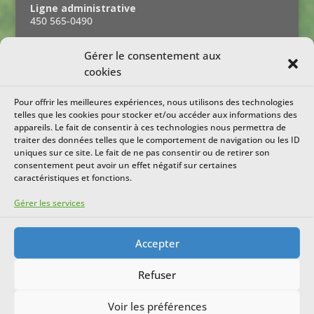
Ligne administrative
450 565-0490
Gérer le consentement aux
ABONNEZ-VOUS À NOTRE INFOLETTRE
cookies
Prénom :
Pour offrir les meilleures expériences, nous utilisons des technologies
Nom :
telles que les cookies pour stocker et/ou accéder aux informations des
appareils. Le fait de consentir à ces technologies nous permettra de
Ville :
traiter des données telles que le comportement de navigation ou les ID
uniques sur ce site. Le fait de ne pas consentir ou de retirer son
Courriel :
consentement peut avoir un effet négatif sur certaines
caractéristiques et fonctions.
Gérer les services
Accepter
Refuser
© 2016 Tous droits réservés, Centre prévention
Voir les préférences